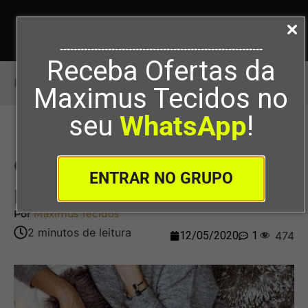
-----------------------------------------------------------
Receba Ofertas da
Início
>
Como usar tecido brilhoso para roupas
Maximus Tecidos no
seu
WhatsApp
!
Como usar tecido brilhoso
ENTRAR NO GRUPO
para roupas
Por
Maximus Tecidos
12/05/2020
1
474