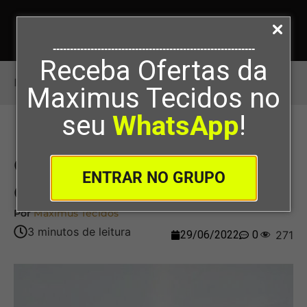
-----------------------------------------------------------
Receba Ofertas da
Início
>
Conheça O Tecido Degradê Colorido
Maximus Tecidos no
seu
WhatsApp
!
Conheça O Tecido Degradê
ENTRAR NO GRUPO
Colorido
Por
Maximus Tecidos
29/06/2022
0
271