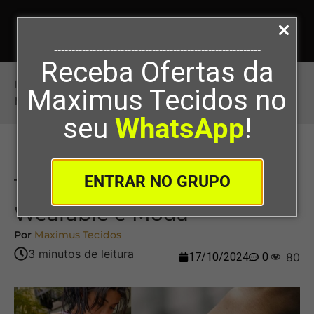
-----------------------------------------------------------
Receba Ofertas da
Início
>
Tendências em Tecnologia Wearable e
Maximus Tecidos no
Moda
seu
WhatsApp
!
ENTRAR NO GRUPO
Tendências em Tecnologia
Wearable e Moda
Por
Maximus Tecidos
17/10/2024
0
80