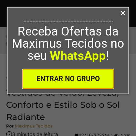
-----------------------------------------------------------
Receba Ofertas da
Início
>
Tipos de Tecidos para Vestidos de Verão:
Maximus Tecidos no
Leveza, Conforto e Estilo Sob o Sol Radiante
seu
WhatsApp
!
ENTRAR NO GRUPO
Tipos de Tecidos para
Vestidos de Verão: Leveza,
Conforto e Estilo Sob o Sol
Radiante
Por
Maximus Tecidos
12/10/2023
1
236