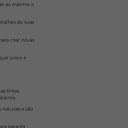
tar ao máximo o
talhes de suas
para criar novas
que único e
as tintas
mbiente.
 naturais e são
ara garantir