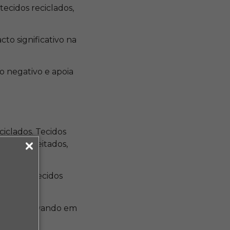
ecidos reciclados,
to significativo na
o negativo e apoia
ciclados. Tecidos
s reaproveitados,
ção com tecidos
sidades, levando em