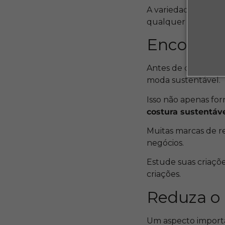
A variedade de teci
qualquer projeto d
Encontre 
Antes de começar a 
moda sustentável.
Isso não apenas for
costura sustentáv
Muitas marcas de r
negócios.
Estude suas criaçõe
criações
.
Reduza o 
Um aspecto importa