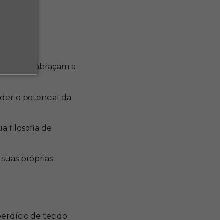
pções para
ável
marcas que abraçam a
nder o potencial da
 filosofia de
 suas próprias
rdício de tecido.