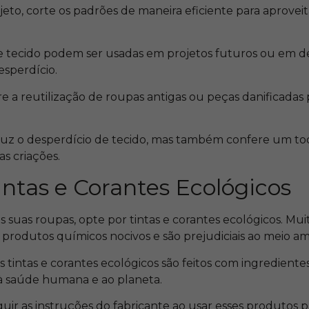
jeto, corte os padrões de maneira eficiente para aprovei
 tecido podem ser usadas em projetos futuros ou em de
esperdício.
re a reutilização de roupas antigas ou peças danificadas 
.
duz o desperdício de tecido, mas também confere um to
as criações.
intas e Corantes Ecológicos
s suas roupas, opte por tintas e corantes ecológicos. Muit
 produtos químicos nocivos e são prejudiciais ao meio a
s tintas e corantes ecológicos são feitos com ingredientes
 à saúde humana e ao planeta.
guir as instruções do fabricante ao usar esses produtos p