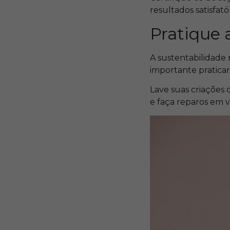
resultados satisfat
Pratique 
A sustentabilidade
importante pratica
Lave suas criações
e faça reparos em v