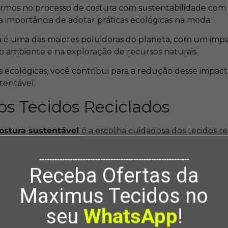
mos no processo de costura com sustentabilidade com t
a importância de adotar práticas ecológicas na moda.
 é uma das maiores poluidoras do planeta, com um impac
 ambiente e na exploração de recursos naturais.
 ecológicas, você contribui para a redução desse impact
tentável.
os Tecidos Reciclados
ostura sustentável
é a escolha cuidadosa dos tecidos re
cluir materiais como garrafas de plástico recicladas, jean
 muito mais.
-----------------------------------------------------------
Receba Ofertas da
o produzidos com menor impacto ambiental em compara
Maximus Tecidos no
squisar e selecionar tecidos que atendam às suas neces
seu
WhatsApp
!
dade, o conforto e o objetivo final da sua criação.