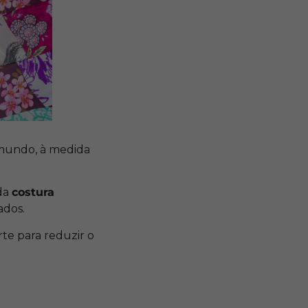
mundo, à medida
 da
costura
ados.
te para reduzir o