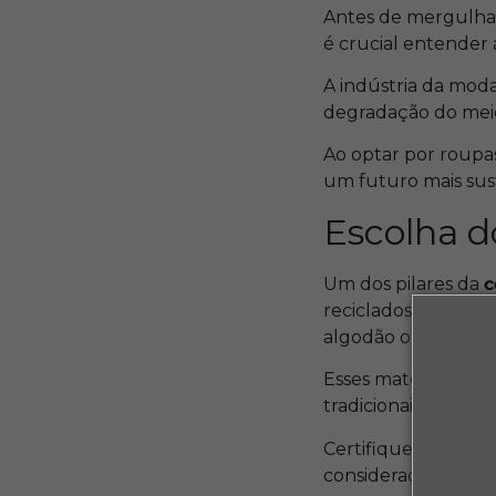
Antes de mergulhar
é crucial entender 
A indústria da moda
degradação do meio
Ao optar por roupas
um futuro mais sus
Escolha d
Um dos pilares da
c
reciclados podem in
algodão orgânico e
Esses materiais sã
tradicionais.
Certifique-se de pe
consideração a quali