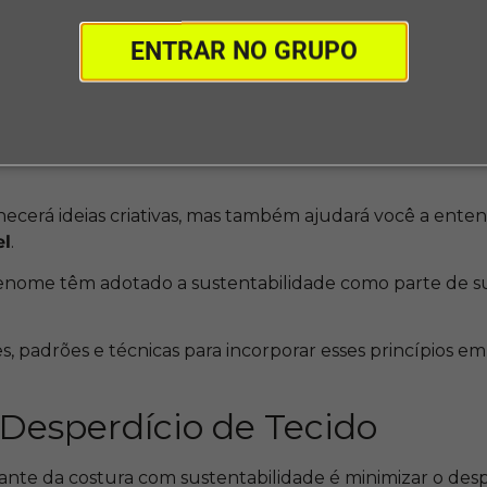
dos reciclados disponíveis no mercado oferece muitas o
ENTRAR NO GRUPO
e costura.
Inspiração na Moda Sustent
costura, é útil pesquisar e se inspirar em designers e 
necerá ideias criativas, mas também ajudará você a ente
el
.
enome têm adotado a sustentabilidade como parte de sua
s, padrões e técnicas para incorporar esses princípios em
Desperdício de Tecido
nte da costura com sustentabilidade é minimizar o despe