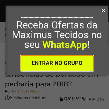
-----------------------------------------------------------
Receba Ofertas da
Início
>
Você já sabe quais são as tendências de
Maximus Tecidos no
bordado em pedraria para 2018?
seu
WhatsApp
!
ENTRAR NO GRUPO
Você já sabe quais são as
tendências de bordado em
pedraria para 2018?
Por
Fernanda Nadal
17/01/2018
4
295