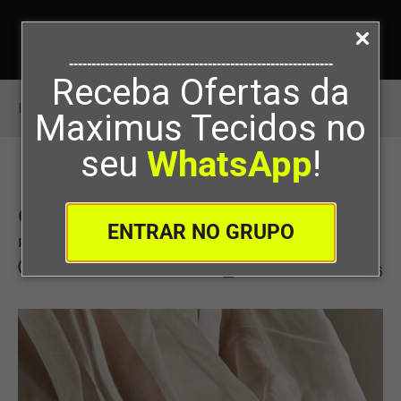
-----------------------------------------------------------
Receba Ofertas da
Início
>
Qual o tecido mais nobre?
Maximus Tecidos no
seu
WhatsApp
!
Qual o tecido mais nobre?
ENTRAR NO GRUPO
Por
Maximus Tecidos
07/04/2020
1
516