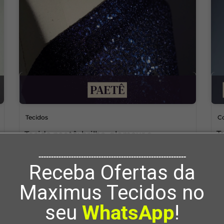
Tecidos
Co
T
Tecido paetê: brilho, glamour e
d
versatilidade na moda festa e casual
-----------------------------------------------------------
v
0
2
Receba Ofertas da
Maximus Tecidos no
seu
WhatsApp
!