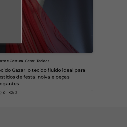
,
,
rte e Costura
Gazar
Tecidos
ecido Gazar: o tecido fluido ideal para
estidos de festa, noiva e peças
legantes
0
2