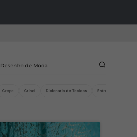
Desenho de Moda
Crepe
Crinol
Dicionário de Tecidos
Entretelas
Flane