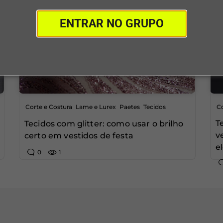
ENTRAR NO GRUPO
,
,
,
Corte e Costura
Lame e Lurex
Paetes
Tecidos
Co
T
Tecidos com glitter: como usar o brilho
v
certo em vestidos de festa
e
0
1