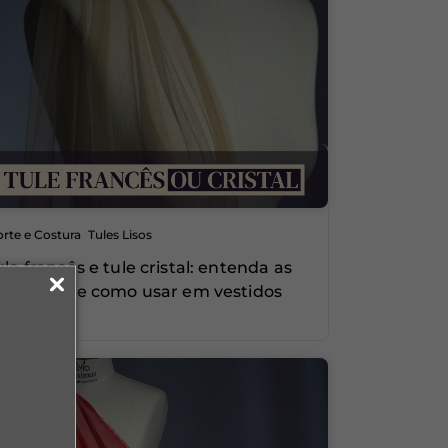
,
rte e Costura
Tules Lisos
ule francês e tule cristal: entenda as
iferenças e como usar em vestidos
olumosos
0
1