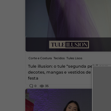
,
,
Corte e Costura
Tecidos
Tules Lisos
Tule illusion: o tule “segunda pele” para
decotes, mangas e vestidos de noiva e
festa
0
35