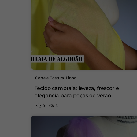
,
Corte e Costura
Linho
Tecido cambraia: leveza, frescor e
elegância para peças de verão
0
3