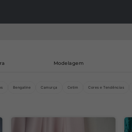
ra
Modelagem
os
Bengaline
Camurça
Cetim
Cores e Tendências