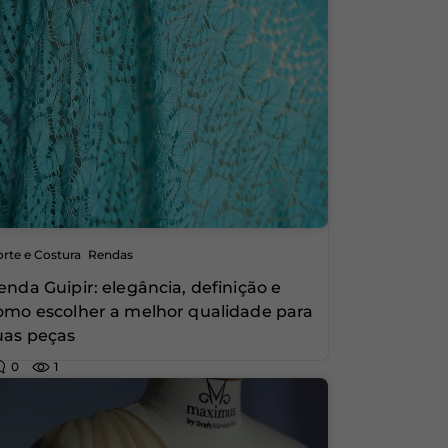
,
rte e Costura
Rendas
enda Guipir: elegância, definição e
omo escolher a melhor qualidade para
uas peças
0
1