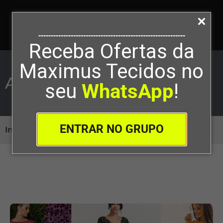
-----------------------------------------------------------
Receba Ofertas da
Maximus Tecidos no
Alfaiataria
seu
WhatsApp
!
ENTRAR NO GRUPO
Início
>
Corte e Costura
>
Alfaiataria