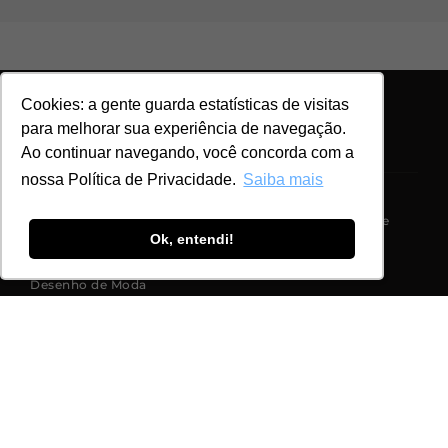
Cookies: a gente guarda estatísticas de visitas
para melhorar sua experiência de navegação.
Explore
Maximus Tecidos
Ao continuar navegando, você concorda com a
nossa Política de Privacidade.
Saiba mais
Tecidos
Sobre Nós
Corte e Costura
Politicas de Privacidade
Ok, entendi!
Modelagem
Fale Conosco
Desenho de Moda
Cursos